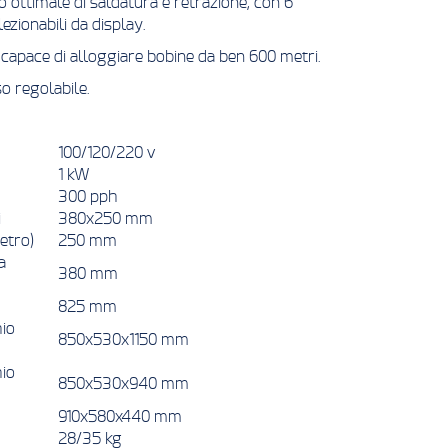
o ottimale di saldatura e retrazione, con 6
zionabili da display.
apace di alloggiare bobine da ben 600 metri.
o regolabile.
100/120/220 v
1 kW
300 pph
i
380x250 mm
etro)
250 mm
a
380 mm
825 mm
io
850x530x1150 mm
io
850x530x940 mm
910x580x440 mm
)
28/35 kg